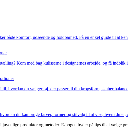
ker både komfort, udseende og holdbarhed. Få en enkel guide til at kend
oner
fortælling? Kom med bag kulisserne i designernes arbejde, og få indblik 
ortioner
til, hvordan du vælger tøj, der passer til din kropsform, skaber balance i 
hvordan du kan bruge farver, former og stilvalg til at vise, hvem du er, 
øvenlige produkter og metoder. E-bogen byder på tips til at vælge pro