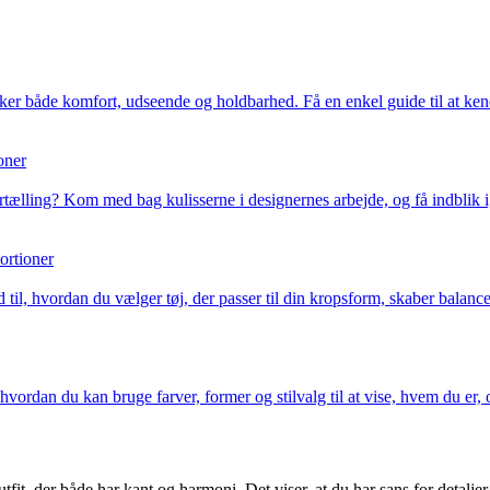
ker både komfort, udseende og holdbarhed. Få en enkel guide til at kend
oner
fortælling? Kom med bag kulisserne i designernes arbejde, og få indblik 
ortioner
til, hvordan du vælger tøj, der passer til din kropsform, skaber balance i 
hvordan du kan bruge farver, former og stilvalg til at vise, hvem du er, 
tfit, der både har kant og harmoni. Det viser, at du har sans for detalje