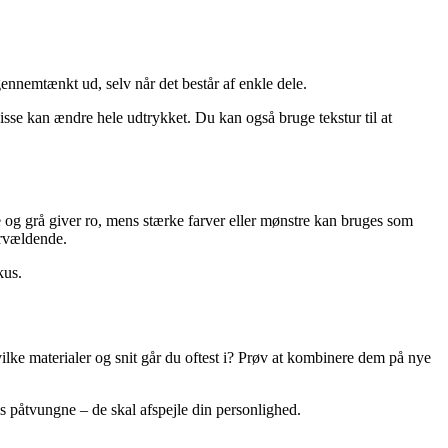
 gennemtænkt ud, selv når det består af enkle dele.
m disse kan ændre hele udtrykket. Du kan også bruge tekstur til at
ige og grå giver ro, mens stærke farver eller mønstre kan bruges som
ervældende.
kus.
vilke materialer og snit går du oftest i? Prøv at kombinere dem på nye
les påtvungne – de skal afspejle din personlighed.