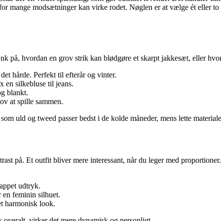
s for mange modsætninger kan virke rodet. Nøglen er at vælge ét eller to
Tænk på, hvordan en grov strik kan blødgøre et skarpt jakkesæt, eller hvo
t hårde. Perfekt til efterår og vinter.
 en silkebluse til jeans.
g blankt.
 lov at spille sammen.
r som uld og tweed passer bedst i de kolde måneder, mens lette materia
rast på. Et outfit bliver mere interessant, når du leger med proportione
appet udtryk.
 en feminin silhuet.
et harmonisk look.
s overalt, virker det mere dynamisk og personligt.