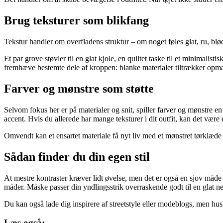
Brug teksturer som blikfang
Tekstur handler om overfladens struktur – om noget føles glat, ru, blødt
Et par grove støvler til en glat kjole, en quiltet taske til et minimalis
fremhæve bestemte dele af kroppen: blanke materialer tiltrækker o
Farver og mønstre som støtte
Selvom fokus her er på materialer og snit, spiller farver og mønstre en
accent. Hvis du allerede har mange teksturer i dit outfit, kan det vær
Omvendt kan et ensartet materiale få nyt liv med et mønstret tørklæde 
Sådan finder du din egen stil
At mestre kontraster kræver lidt øvelse, men det er også en sjov måde a
måder. Måske passer din yndlingsstrik overraskende godt til en glat nede
Du kan også lade dig inspirere af streetstyle eller modeblogs, men husk,
Læs også: