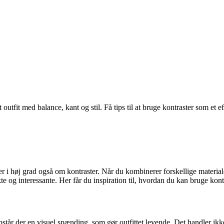
 outfit med balance, kant og stil. Få tips til at bruge kontraster som et 
r i høj grad også om kontraster. Når du kombinerer forskellige materialer
te og interessante. Her får du inspiration til, hvordan du kan bruge kont
 opstår der en visuel spænding, som gør outfittet levende. Det handler i