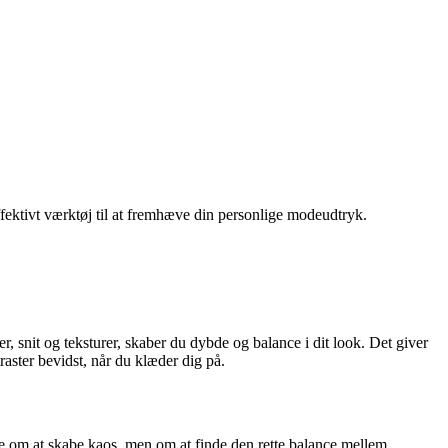
effektivt værktøj til at fremhæve din personlige modeudtryk.
, snit og teksturer, skaber du dybde og balance i dit look. Det giver
raster bevidst, når du klæder dig på.
kke om at skabe kaos, men om at finde den rette balance mellem