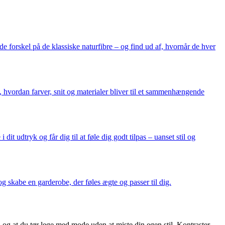
e forskel på de klassiske naturfibre – og find ud af, hvornår de hver
i, hvordan farver, snit og materialer bliver til et sammenhængende
dit udtryk og får dig til at føle dig godt tilpas – uanset stil og
og skabe en garderobe, der føles ægte og passer til dig.
r, og at du tør lege med mode uden at miste din egen stil. Kontraster