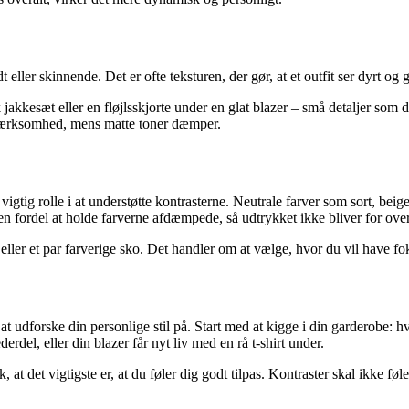
 eller skinnende. Det er ofte teksturen, der gør, at et outfit ser dyrt og
tisk jakkesæt eller en fløjlsskjorte under en glat blazer – små detaljer so
pmærksomhed, mens matte toner dæmper.
 vigtig rolle i at understøtte kontrasterne. Neutrale farver som sort, be
e en fordel at holde farverne afdæmpede, så udtrykket ikke bliver for ov
eller et par farverige sko. Det handler om at vælge, hvor du vil have fo
t udforske din personlige stil på. Start med at kigge i din garderobe: h
rdel, eller din blazer får nyt liv med en rå t-shirt under.
 at det vigtigste er, at du føler dig godt tilpas. Kontraster skal ikke fø