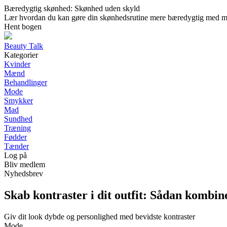
Bæredygtig skønhed: Skønhed uden skyld
Lær hvordan du kan gøre din skønhedsrutine mere bæredygtig med milj
Hent bogen
Beauty Talk
Kategorier
Kvinder
Mænd
Behandlinger
Mode
Smykker
Mad
Sundhed
Træning
Fødder
Tænder
Log på
Bliv medlem
Nyhedsbrev
Skab kontraster i dit outfit: Sådan kombine
Giv dit look dybde og personlighed med bevidste kontraster
Mode