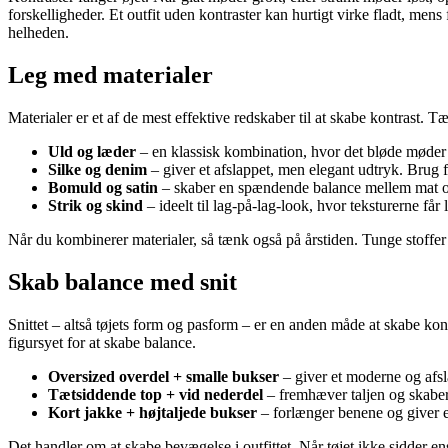
forskelligheder. Et outfit uden kontraster kan hurtigt virke fladt, men
helheden.
Leg med materialer
Materialer er et af de mest effektive redskaber til at skabe kontrast. 
Uld og læder
– en klassisk kombination, hvor det bløde møder de
Silke og denim
– giver et afslappet, men elegant udtryk. Brug fx
Bomuld og satin
– skaber en spændende balance mellem mat o
Strik og skind
– ideelt til lag-på-lag-look, hvor teksturerne får
Når du kombinerer materialer, så tænk også på årstiden. Tunge stoffe
Skab balance med snit
Snittet – altså tøjets form og pasform – er en anden måde at skabe kont
figursyet for at skabe balance.
Oversized overdel + smalle bukser
– giver et moderne og afsl
Tætsiddende top + vid nederdel
– fremhæver taljen og skaber
Kort jakke + højtaljede bukser
– forlænger benene og giver 
Det handler om at skabe bevægelse i outfittet. Når tøjet ikke sidder en