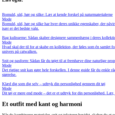
Bomuld, uld, hør og silke: Lær at kende forskel på naturmaterialerne
Mode
Bomuld, uld, hør og silke har hver deres unikke egenskaber, der påvir
især er det bedste valg.
Bag kulisserne: Sådan skaber designere sammenhæng i deres kollekti
Mode
Hvad skal der til for at skabe en kollektion, der føles som én samlet 
univers på catwalken.
Snit og pasform: Sådan får du tøjet til at fremhæve dine naturlige prop
Mode
Det rigtige snit kan gøre hele forskellen. I denne guide får du enkle råd 
størrelse.
Klæd dig som dig selv – udtryk din personlighed gennem dit tøj
Mode
Dit tøj er mere end mode – det er et udtryk for din personlighed. Lær, 
Et outfit med kant og harmoni
Når du kombinerer materialer, snit og teksturer bevidst, skaber du et ou