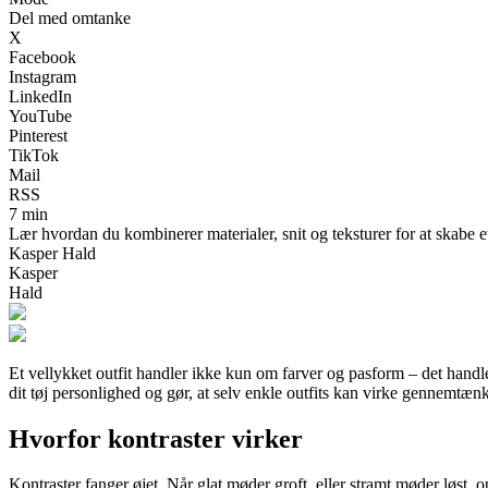
Del med omtanke
X
Facebook
Instagram
LinkedIn
YouTube
Pinterest
TikTok
Mail
RSS
7 min
Lær hvordan du kombinerer materialer, snit og teksturer for at skabe et
Kasper Hald
Kasper
Hald
Et vellykket outfit handler ikke kun om farver og pasform – det handle
dit tøj personlighed og gør, at selv enkle outfits kan virke gennemtænk
Hvorfor kontraster virker
Kontraster fanger øjet. Når glat møder groft, eller stramt møder løst,