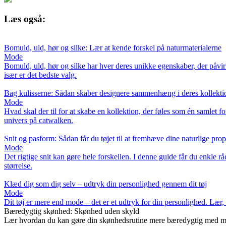
Læs også:
Bomuld, uld, hør og silke: Lær at kende forskel på naturmaterialerne
Mode
Bomuld, uld, hør og silke har hver deres unikke egenskaber, der påvir
især er det bedste valg.
Bag kulisserne: Sådan skaber designere sammenhæng i deres kollekti
Mode
Hvad skal der til for at skabe en kollektion, der føles som én samlet 
univers på catwalken.
Snit og pasform: Sådan får du tøjet til at fremhæve dine naturlige prop
Mode
Det rigtige snit kan gøre hele forskellen. I denne guide får du enkle råd 
størrelse.
Klæd dig som dig selv – udtryk din personlighed gennem dit tøj
Mode
Dit tøj er mere end mode – det er et udtryk for din personlighed. Lær, 
Bæredygtig skønhed: Skønhed uden skyld
Lær hvordan du kan gøre din skønhedsrutine mere bæredygtig med milj