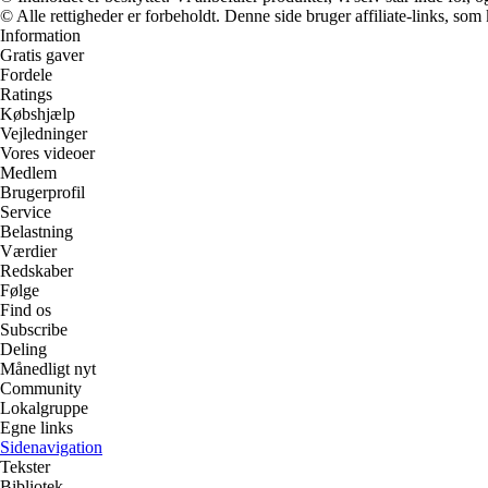
© Alle rettigheder er forbeholdt. Denne side bruger affiliate-links, som
Information
Gratis gaver
Fordele
Ratings
Købshjælp
Vejledninger
Vores videoer
Medlem
Brugerprofil
Service
Belastning
Værdier
Redskaber
Følge
Find os
Subscribe
Deling
Månedligt nyt
Community
Lokalgruppe
Egne links
Sidenavigation
Tekster
Bibliotek