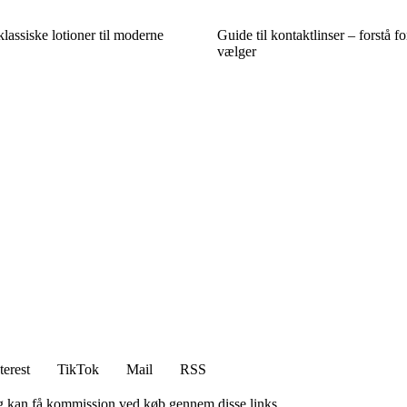
klassiske lotioner til moderne
Guide til kontaktlinser – forstå f
vælger
terest
TikTok
Mail
RSS
, og kan få kommission ved køb gennem disse links.