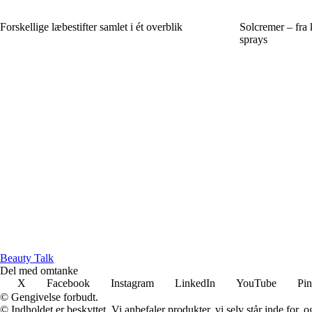
Forskellige læbestifter samlet i ét overblik
Solcremer – fra 
sprays
Beauty Talk
Del med omtanke
X
Facebook
Instagram
LinkedIn
YouTube
Pin
© Gengivelse forbudt.
© Indholdet er beskyttet. Vi anbefaler produkter, vi selv står inde for