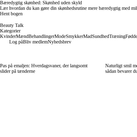
Bæredygtig skønhed: Skønhed uden skyld
Lær hvordan du kan gøre din skønhedsrutine mere bæredygtig med miljø
Hent bogen
Beauty Talk
Kategorier
Kvinder
Mænd
Behandlinger
Mode
Smykker
Mad
Sundhed
Træning
Fødde
Log på
Bliv medlem
Nyhedsbrev
Pas på emaljen: Hverdagsvaner, der langsomt
Naturligt smil 
slider på tænderne
sådan bevarer du