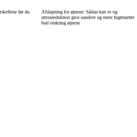
orskellene før du
Afslapning for øjnene: Sådan kan ro og
stressreduktion give sundere og mere fugtmættet
hud omkring øjnene