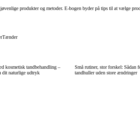
venlige produkter og metoder. E-bogen byder på tips til at vælge prod
r
Tænder
med kosmetisk tandbehandling –
Små rutiner, stor forskel: Sådan 
 dit naturlige udtryk
tandhuller uden store ændringer