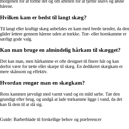
morgenen for at forme det og om aftenen for at fjerne snavs og løsne
hårene.
Hvilken kam er bedst til langt skæg?
Til langt eller kraftigt skæg anbefales en kam med brede tænder, da den
glider lettere gennem hårene uden at trække. Træ- eller hornkamme er
særligt gode valg.
Kan man bruge en almindelig hårkam til skægget?
Det kan man, men hårkamme er ofte designet til finere hår og kan
derfor være for tætte eller skarpe til skæg. En dedikeret skægkam er
mere skånsom og effektiv.
Hvordan rengør man en skægkam?
Rens kammen jævnligt med varmt vand og en mild sæbe. Tør den
grundigt efter brug, og undgå at lade trækamme ligge i vand, da det
kan få dem til at slå sig.
Guide: Barberblade til forskellige behov og præferencer