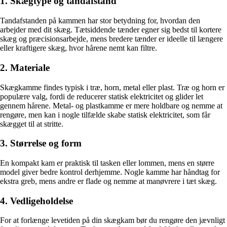
1. Skægtype og tandafstand
Tandafstanden på kammen har stor betydning for, hvordan den
arbejder med dit skæg. Tætsiddende tænder egner sig bedst til kortere
skæg og præcisionsarbejde, mens bredere tænder er ideelle til længere
eller kraftigere skæg, hvor hårene nemt kan filtre.
2. Materiale
Skægkamme findes typisk i træ, horn, metal eller plast. Træ og horn er
populære valg, fordi de reducerer statisk elektricitet og glider let
gennem hårene. Metal- og plastkamme er mere holdbare og nemme at
rengøre, men kan i nogle tilfælde skabe statisk elektricitet, som får
skægget til at stritte.
3. Størrelse og form
En kompakt kam er praktisk til tasken eller lommen, mens en større
model giver bedre kontrol derhjemme. Nogle kamme har håndtag for
ekstra greb, mens andre er flade og nemme at manøvrere i tæt skæg.
4. Vedligeholdelse
For at forlænge levetiden på din skægkam bør du rengøre den jævnligt