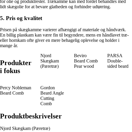
for olie og produktrester. Trækamme kan med fordel behandles med
lidt skægolie for at bevare glatheden og forhindre udtørring.
5. Pris og kvalitet
Prisen på skægkamme varierer afhængigt af materiale og håndværk.
En billig plastkam kan være fin til begyndere, mens en håndlavet træ-
eller hornkam ofte giver en mere behagelig oplevelse og holder i
mange år.
Njord
Beviro
PARSA
Skægkam
Beard Comb
Double-
Produkter
(Pæretræ)
Pear wood
sided beard
i fokus
Percy Nobleman
Gordon
Beard Comb
Beard Angle
Cutting
Comb
Produktbeskrivelser
Njord Skægkam (Pæretræ)